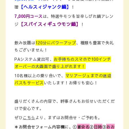
【ヘルスィジャンク鍋】
理
！
7,000円コース
は、特選牛モツを旨辛しびれ鍋アレン
【スパイスィギュウモツ鍋】
ジ
！
飲み放題は
120分にパワーアップ
、種類も豊富で失礼
もございません！
PAシステム貸出可、
お手持ちのスマホで100インチ
オーバーの大画面で盛り上がれます！
10名様以上の乗り合いで、
マリアージュまでの送迎
バスもサービス
いたします！お帰りも安心！
盛りだくさんの内容で、幹事さんもお任せいただくだ
けで安心です。
ぜひ
こちら
より、まずはお問合せ・ご予約を。
＊お問合せフォーム内容欄に、①
宴会名
②
日時
③
おお